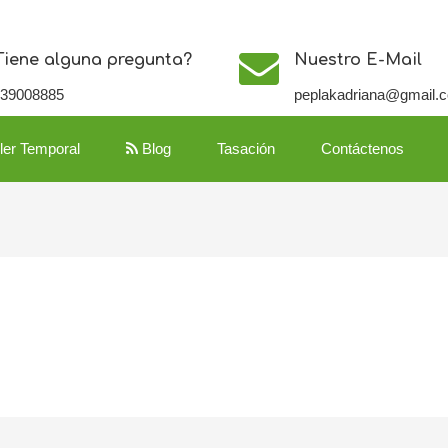
Tiene alguna pregunta?
Nuestro E-Mail
139008885
peplakadriana@gmail.
iler Temporal
Blog
Tasación
Contáctenos