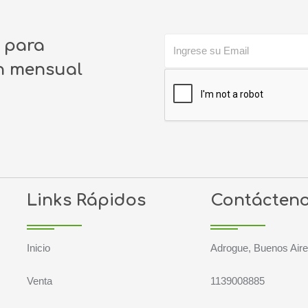
o para
ín mensual
Links Rápidos
Contácten
Inicio
Adrogue, Buenos Air
Venta
1139008885