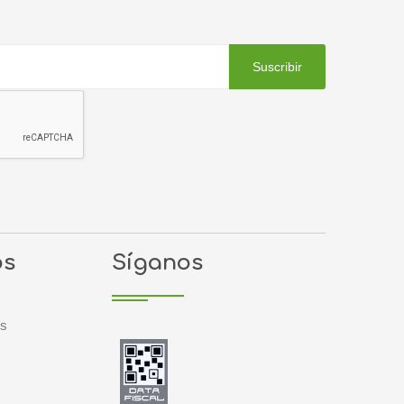
Suscribir
os
Síganos
es